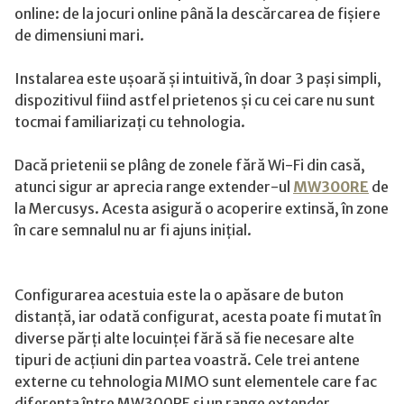
online: de la jocuri online până la descărcarea de fișiere
de dimensiuni mari.
Instalarea este ușoară și intuitivă, în doar 3 pași simpli,
dispozitivul fiind astfel prietenos și cu cei care nu sunt
tocmai familiarizați cu tehnologia.
Dacă prietenii se plâng de zonele fără Wi-Fi din casă,
atunci sigur ar aprecia range extender-ul
MW300RE
de
la Mercusys. Acesta asigură o acoperire extinsă, în zone
în care semnalul nu ar fi ajuns inițial.
Configurarea acestuia este la o apăsare de buton
distanță, iar odată configurat, acesta poate fi mutat în
diverse părți alte locuinței fără să fie necesare alte
tipuri de acțiuni din partea voastră. Cele trei antene
externe cu tehnologia MIMO sunt elementele care fac
diferența între MW300RE și un range extender