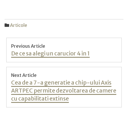
Articole
Post
Previous Article
navigation
Previous
De ce sa alegi un carucior 4 in 1
post:
Next Article
Next
Cea de a 7-a generatie a chip-ului Axis
post:
ARTPEC permite dezvoltarea de camere
cu capabilitati extinse