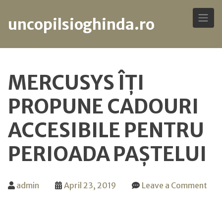
uncopilsioghinda.ro
Skip
to
MERCUSYS ÎȚI
content
PROPUNE CADOURI
ACCESIBILE PENTRU
PERIOADA PAȘTELUI
admin
April 23, 2019
Leave a Comment
on
Mercusys
îți