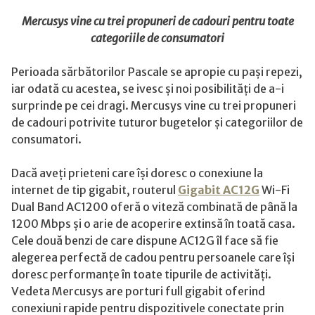
propune
Mercusys vine cu trei propuneri de cadouri pentru toate
cadouri
categoriile de consumatori
accesibile
pentru
Perioada sărbătorilor Pascale se apropie cu pași repezi,
perioada
iar odată cu acestea, se ivesc și noi posibilități de a-i
Paștelui
surprinde pe cei dragi. Mercusys vine cu trei propuneri
de cadouri potrivite tuturor bugetelor și categoriilor de
consumatori.
Dacă aveți prieteni care își doresc o conexiune la
internet de tip gigabit, routerul
Gigabit AC12G
Wi-Fi
Dual Band AC1200 oferă o viteză combinată de până la
1200 Mbps și o arie de acoperire extinsă în toată casa.
Cele două benzi de care dispune AC12G îl face să fie
alegerea perfectă de cadou pentru persoanele care își
doresc performanțe în toate tipurile de activități.
Vedeta Mercusys are porturi full gigabit oferind
conexiuni rapide pentru dispozitivele conectate prin