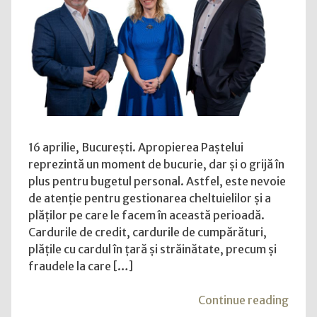
și
împrumuturi
dintre
consumatori
și
bănci
|
Peste
16 aprilie, București. Apropierea Paștelui
1.000
reprezintă un moment de bucurie, dar și o grijă în
de
plus pentru bugetul personal. Astfel, este nevoie
cereri
de atenție pentru gestionarea cheltuielilor și a
de
plăților pe care le facem în această perioadă.
negociere
Cardurile de credit, cardurile de cumpărături,
cu
plățile cu cardul în țară și străinătate, precum și
băncile
fraudele la care […]
în
2025
"Card
Continue reading
la
asigu