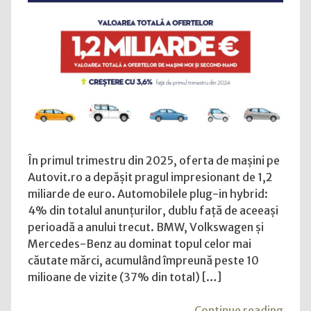
peste
1,2
miliarde
euro
pe
Autovit.ro
și
preferință
în
creștere
În primul trimestru din 2025, oferta de mașini pe
pentru
Autovit.ro a depășit pragul impresionant de 1,2
mașinile
miliarde de euro. Automobilele plug-in hybrid:
hibride
4% din totalul anunțurilor, dublu față de aceeași
perioadă a anului trecut. BMW, Volkswagen și
Mercedes-Benz au dominat topul celor mai
căutate mărci, acumulând împreună peste 10
milioane de vizite (37% din total) […]
"Piaț
Continue reading