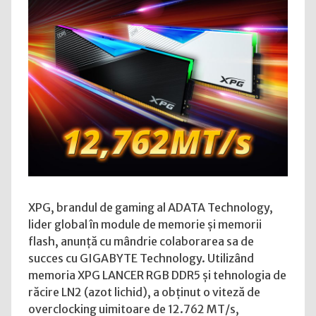
RGB
DDR5
atinge
12.762
MT/s
în
overclocking
XPG, brandul de gaming al ADATA Technology,
lider global în module de memorie și memorii
flash, anunță cu mândrie colaborarea sa de
succes cu GIGABYTE Technology. Utilizând
memoria XPG LANCER RGB DDR5 și tehnologia de
răcire LN2 (azot lichid), a obținut o viteză de
overclocking uimitoare de 12.762 MT/s,