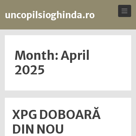
uncopilsioghinda.ro
Skip
to
content
Month: April
2025
XPG DOBOARĂ
DIN NOU