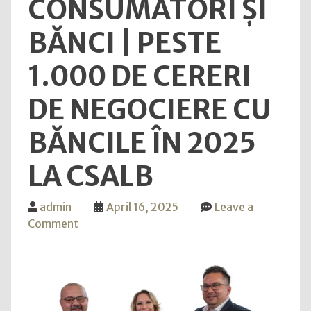
CONSUMATORI ȘI
BĂNCI | PESTE
1.000 DE CERERI
DE NEGOCIERE CU
BĂNCILE ÎN 2025
LA CSALB
admin
April 16, 2025
Leave a
on
Comment
Cardurile
asigură
ecosistemul
de
plăți