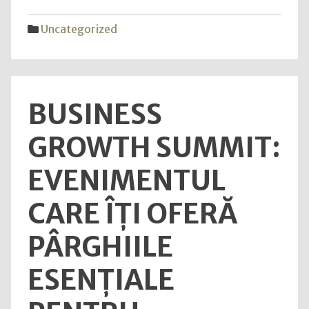
espo
AOC
Uncategorized
GAM
cu
240
Hz
BUSINESS
și
310
GROWTH SUMMIT:
Hz
redef
EVENIMENTUL
rapor
perf
CARE ÎȚI OFERĂ
PÂRGHIILE
ESENȚIALE