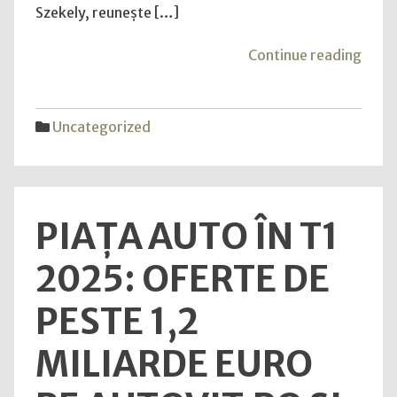
Szekely, reunește […]
"Bus
Continue reading
Grow
Summ
Even
Uncategorized
care
îți
ofer
pârgh
PIAȚA AUTO ÎN T1
esenț
pent
2025: OFERTE DE
scala
aface
PESTE 1,2
MILIARDE EURO