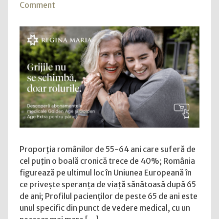
on
Comment
România,
pe
ultimul
loc
în
Uniunea
Europeană
în
privința
speranței
de
viață
Proporţia românilor de 55-64 ani care suferă de
sănătoasă
cel puţin o boală cronică trece de 40%; România
după
figurează pe ultimul loc în Uniunea Europeană în
65
ce privește speranța de viață sănătoasă după 65
de
de ani; Profilul pacienților de peste 65 de ani este
ani.
unul specific din punct de vedere medical, cu un
Rețeaua