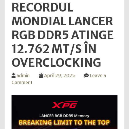
RECORDUL
MONDIAL LANCER
RGB DDR5 ATINGE
12.762 MT/S ÎN
OVERCLOCKING
admin
April 29, 2025
Leave a
on
Comment
XPG
doboară
din
nou
recordul
mondial LANCER