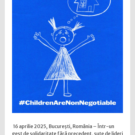
cer
repatrierea
copiilor
ucraineni
ca
element
vital
în
calea
către
pace
16 aprilie 2025, București, România – Într-un
gest de solidaritate fără precedent, sute de lideri