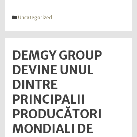
CSALB
ecosi
de
Uncategorized
plăți
și
împr
dintr
DEMGY GROUP
cons
și
DEVINE UNUL
bănci
|
DINTRE
Pest
1.00
PRINCIPALII
de
cerer
PRODUCĂTORI
de
nego
MONDIALI DE
cu
bănci