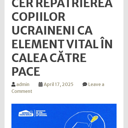
CER REPATRIEREA
COPIILOR
UCRAINENI CA
ELEMENT VITAL ÎN
CALEA CĂTRE
PACE
admin
April 17, 2025
Leave a
on
Comment
#CopiiiNuSuntNegociabili:
Lideri
din
întreaga
lume