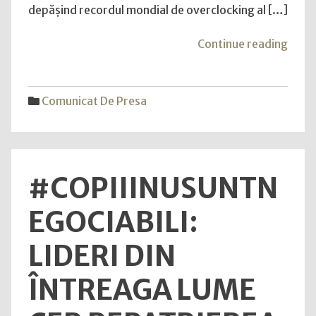
depășind recordul mondial de overclocking al […]
"XP
Continue reading
dobo
din
nou
Comunicat De Presa
recor
mond
RGB
DDR5
#COPIIINUSUNTN
ating
12.7
EGOCIABILI:
MT/s
în
LIDERI DIN
over
ÎNTREAGA LUME