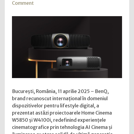
on
Comment
TOO
BenQ
GAUG
prezintă
o
noile
comp
proiectoare
amer
W5850
și
și
un
W4100i
furni
cheie
pent
indus
aeron
București, România, 11 aprilie 2025 – BenQ,
brand recunoscut internațional în domeniul
dispozitivelor pentru lifestyle digital, a
prezentat astăzi proiectoarele Home Cinema
W5850 și W4100i, redefinind experiențele
cinematografice prin tehnologia AI Cinema și