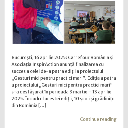
recicleze
pentru
un
viitor
mai
bun
București, 16 aprilie 2025: Carrefour România și
Asociația InspirAction anunță finalizarea cu
succes a celei de-a patra ediții a proiectului
„Gesturi mici pentru practici mari”. Ediția a patra
a proiectului „Gesturi mici pentru practici mari”
s-a desfășurat în perioada 3 martie – 13 aprilie
2025. În cadrul acestei ediții, 10 școli și grădinițe
din România […]
"Car
Continue reading
și