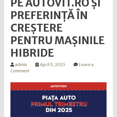
PE AUTOVIT.RO ȘI
PREFERINȚĂ ÎN
CREȘTERE
PENTRU MAȘINILE
HIBRIDE
admin
April 9, 2025
Leave a
on
Comment
Piața
auto
în
T1
2025:
Oferte
de