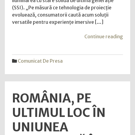
iluminarea cu stare solidă de ultimă generație
(SSI). „Pe măsură ce tehnologia de proiecție
evoluează, consumatorii caută acum soluții
versatile pentru experiențe imersive […]
"Be
Continue reading
prezi
noile
proie
Comunicat De Presa
W58
și
W410
ROMÂNIA, PE
ULTIMUL LOC ÎN
UNIUNEA