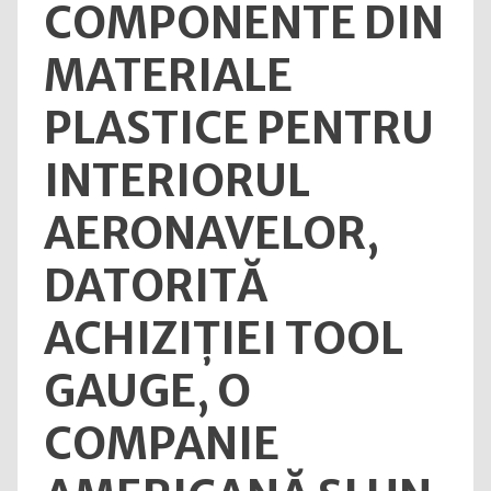
COMPONENTE DIN
în
2025
MATERIALE
la
CSAL
PLASTICE PENTRU
INTERIORUL
AERONAVELOR,
DATORITĂ
ACHIZIȚIEI TOOL
GAUGE, O
COMPANIE