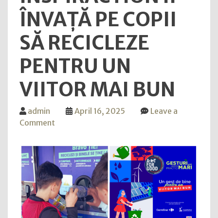
vital
ÎNVAȚĂ PE COPII
în
calea
SĂ RECICLEZE
către
pace
PENTRU UN
VIITOR MAI BUN
admin
April 16, 2025
Leave a
on
Comment
Carrefour
și
InspirAction
îi
învață
pe
copii
să