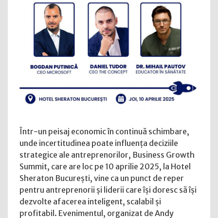
afacerii
Într-un peisaj economic în continuă schimbare,
unde incertitudinea poate influența deciziile
strategice ale antreprenorilor, Business Growth
Summit, care are loc pe 10 aprilie 2025, la Hotel
Sheraton București, vine ca un punct de reper
pentru antreprenorii și liderii care își doresc să își
dezvolte afacerea inteligent, scalabil și
profitabil. Evenimentul, organizat de Andy