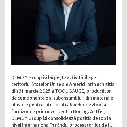
mondiali
de
componente
din
materiale
plastice
pentru
interiorul
aeronavelor,
datorită
achiziției
TOOL
DEMGY Group își lărgește activitățile pe
GAUGE,
teritoriul Statelor Unite ale Americii prin achiziția
o
din 31 martie 2025 a TOOL GAUGE, producător
companie
de componentele și subansambluri din materiale
americană
plastice pentru interiorul cabinelor de zbor și
și
furnizor de prim nivel pentru Boeing. Astfel,
un
DEMGY Group își consolidează poziția de top la
furnizor
nivel internațional în rândul procesatorilor de […]