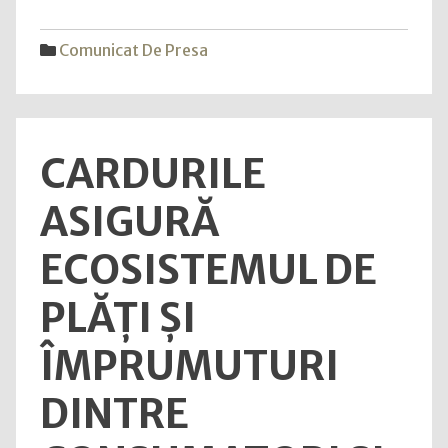
Inspi
îi
Comunicat De Presa
învaț
pe
copii
să
CARDURILE
recic
pent
ASIGURĂ
un
viitor
ECOSISTEMUL DE
mai
bun"
PLĂȚI ȘI
ÎMPRUMUTURI
DINTRE