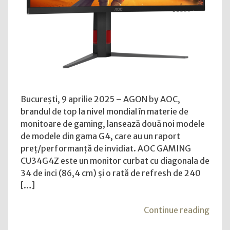
310
porto
Hz
abon
redefinesc
medic
raportul
gam
performanță/preț
Gold
Age"
București, 9 aprilie 2025 – AGON by AOC,
brandul de top la nivel mondial în materie de
monitoare de gaming, lansează două noi modele
de modele din gama G4, care au un raport
preț/performanță de invidiat. AOC GAMING
CU34G4Z este un monitor curbat cu diagonala de
34 de inci (86,4 cm) și o rată de refresh de 240
[…]
"Mon
Continue reading
pent