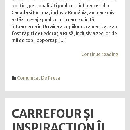
politici, personalități publice și influenceri din
Canada și Europa, inclusiv România, au transmis
astăzi mesaje publice prin care solicită
întoarcerea în Ucraina a copiilor ucraineni care au
fost răpiți de Federația Rusă, inclusiv a zecilor de
mii de copii deportați […]
"#Cop
Continue reading
Lider
din
între
Comunicat De Presa
lume
cer
repat
copii
CARREFOUR ȘI
ucrai
ca
INSPIRACTION ÎI
elem