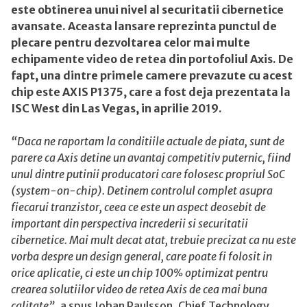
dezvoltarea
este obtinerea unui nivel al securitatii cibernetice
de
avansate. Aceasta lansare reprezinta punctul de
camere
plecare pentru dezvoltarea celor mai multe
cu
echipamente video de retea din portofoliul Axis. De
capabilitati
fapt, una dintre primele camere prevazute cu acest
extinse
chip este AXIS P1375, care a fost deja prezentata la
ISC West din Las Vegas, in aprilie 2019.
“Daca ne
raportam la conditiile actuale de piata, sunt de
parere ca Axis detine un avantaj competitiv puternic, fiind
unul dintre putinii producatori care folosesc propriul SoC
(system-on-chip)
.
Detinem controlul complet asupra
fiecarui tranzistor, ceea ce este un aspect deosebit de
important din perspectiva increderii si securitatii
cibernetice
.
Mai mult decat atat, trebuie precizat ca nu este
vorba despre un design general, care poate fi folosit in
orice aplicatie, ci este un chip 100% optimizat pentru
crearea solutiilor video de retea Axis de cea mai buna
calitate
”
, a spus Johan Paulsson, Chief Technology