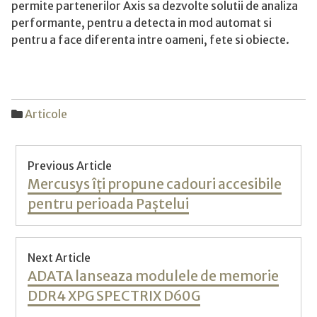
permite partenerilor Axis sa dezvolte solutii de analiza
performante, pentru a detecta in mod automat si
pentru a face diferenta intre oameni, fete si obiecte.
Articole
Post
Previous Article
navigation
Previous
Mercusys îți propune cadouri accesibile
post:
pentru perioada Paștelui
Next Article
Next
ADATA lanseaza modulele de memorie
post:
DDR4 XPG SPECTRIX D60G