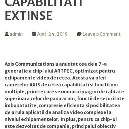
CAPABILITATI
EXTINSE
admin
April 24, 2019
Leave a Comment
on
Cea
de
a
Axis Communications a anuntat cea de a 7-a
7-
generatie a chip-ului ARTPEC, optimizat pentru
a
echipamente video de retea. Acesta va oferi
generatie
camerelor AXIS de retea capabilitati si functii noi
a
multiple, printre care se numara imagini de calitate
chip-
superioara celor de pana acum, functii de securitate
ului
imbunatatite, compresie eficienta si posibilitatea
Axis
de a rula aplicatii de analiza video complexe la
ARTPEC
nivelul echipamentelor. In plus, pentru ca chip-ul
permite
este dezvoltat de companie, principalul obiectiv