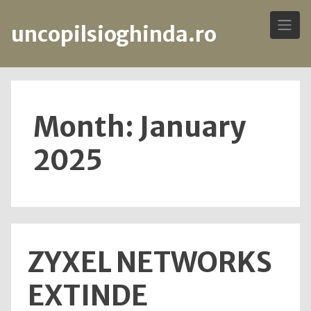
uncopilsioghinda.ro
Skip
to
content
Month: January
2025
ZYXEL NETWORKS
EXTINDE