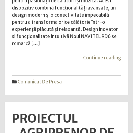
pentru pasionații de călătorii și muzică. Acest
NAVITEL
dispozitiv combină funcționalități avansate, un
RD6:
design modern și o conectivitate impecabilă
tehnologie
pentru a transforma orice călătorie într-o
avansată
experiență plăcută și relaxantă. Design inovator
pentru
și funcționalitate intuitivă Noul NAVITEL RD6 se
o
remarcă […]
experiență
de
"NAV
Continue reading
condus
lanse
de
noul
excepție
radio
Comunicat De Presa
auto
NAVI
RD6:
tehno
PROIECTUL
avan
pent
„AGRIPRENOR DE
o