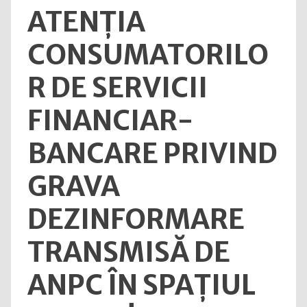
ATENȚIA
a
deve
CONSUMATORILO
antre
în
R DE SERVICII
agric
FINANCIAR-
BANCARE PRIVIND
GRAVA
DEZINFORMARE
TRANSMISĂ DE
ANPC ÎN SPAȚIUL