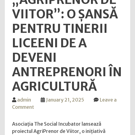
exper
VIITOR”: O ȘANSĂ
de
cond
PENTRU TINERII
de
exce
LICEENI DE A
DEVENI
ANTREPRENORI ÎN
AGRICULTURĂ
admin
January 21, 2025
Leave a
on
Comment
Proiectul
„AgriPrenor
Asociația The Social Incubator lansează
de
proiectul AgriPrenor de Viitor, o inițiativă