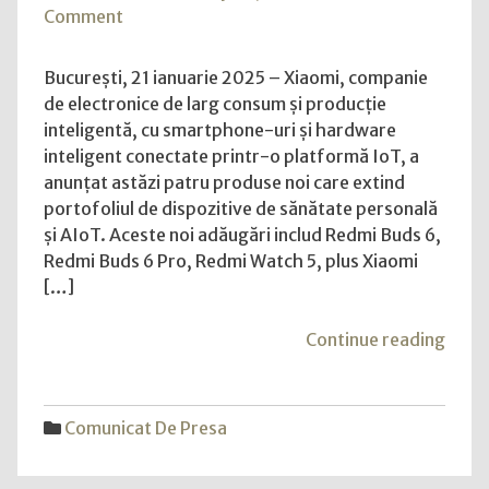
on
Comment
Xiaomi
amplifică
București, 21 ianuarie 2025 – Xiaomi, companie
segmentul
de electronice de larg consum și producție
AIoT
inteligentă, cu smartphone-uri și hardware
cu
inteligent conectate printr-o platformă IoT, a
noile
anunțat astăzi patru produse noi care extind
serii
portofoliul de dispozitive de sănătate personală
Redmi
și AIoT. Aceste noi adăugări includ Redmi Buds 6,
Buds
Redmi Buds 6 Pro, Redmi Watch 5, plus Xiaomi
6,
[…]
Redmi
Watch
"Xia
Continue reading
5
ampli
și
segm
Xiaomi
AIoT
Comunicat De Presa
Power
cu
Bank
noile
10000