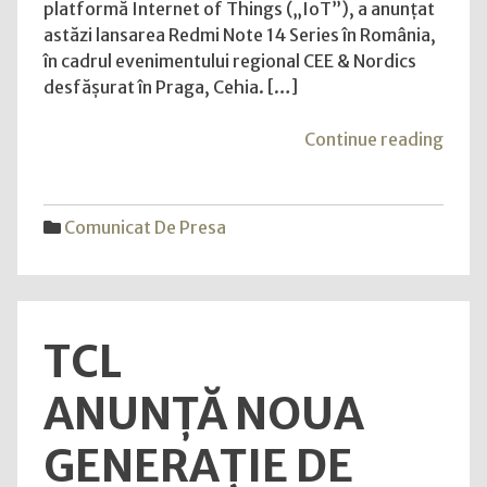
platformă Internet of Things („IoT”), a anunțat
România
astăzi lansarea Redmi Note 14 Series în România,
în cadrul evenimentului regional CEE & Nordics
desfășurat în Praga, Cehia. […]
"Xia
Continue reading
lanse
seria
Redm
Comunicat De Presa
Note
14
în
Româ
TCL
ANUNȚĂ NOUA
GENERAȚIE DE