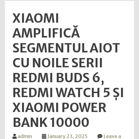
bune
a
pentru
XIAOMI
oferi
utilizatori
clienț
AMPLIFICĂ
mai
mult
SEGMENTUL AIOT
opțiu
flexib
CU NOILE SERII
și
exper
REDMI BUDS 6,
mai
bune
REDMI WATCH 5 ȘI
pent
utili
XIAOMI POWER
BANK 10000
admin
January 23, 2025
Leave a