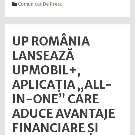
de
Comunicat De Presa
public!
servic
finan
banc
privi
UP ROMÂNIA
grav
dezi
LANSEAZĂ
tran
de
UPMOBIL+,
ANP
în
APLICAȚIA „ALL-
spați
publi
IN-ONE” CARE
ADUCE AVANTAJE
FINANCIARE ȘI