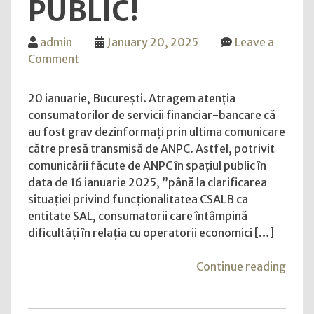
PUBLIC!
admin
January 20, 2025
Leave a
on
Comment
Atragem
atenția
20 ianuarie, București. Atragem atenția
consumatorilor
consumatorilor de servicii financiar-bancare că
de
au fost grav dezinformați prin ultima comunicare
servicii
către presă transmisă de ANPC. Astfel, potrivit
financiar-
comunicării făcute de ANPC în spațiul public în
bancare
data de 16 ianuarie 2025, ”până la clarificarea
privind
situației privind funcționalitatea CSALB ca
grava
entitate SAL, consumatorii care întâmpină
dezinformare
dificultăți în relația cu operatorii economici […]
transmisă
de
"Atr
Continue reading
ANPC
atenț
în
cons
spațiul