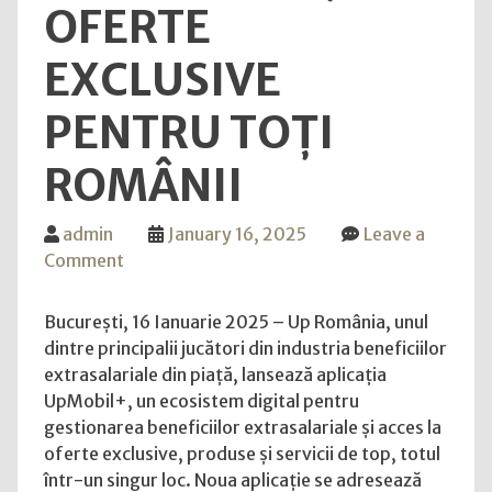
OFERTE
EXCLUSIVE
PENTRU TOȚI
ROMÂNII
admin
January 16, 2025
Leave a
on
Comment
Up
România
București, 16 Ianuarie 2025 – Up România, unul
lansează
dintre principalii jucători din industria beneficiilor
UpMobil+,
extrasalariale din piață, lansează aplicația
aplicația
UpMobil+, un ecosistem digital pentru
„all-
gestionarea beneficiilor extrasalariale și acces la
in-
oferte exclusive, produse și servicii de top, totul
one”
într-un singur loc. Noua aplicație se adresează