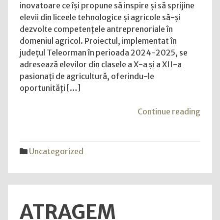
Viitor”:
inovatoare ce își propune să inspire și să sprijine
O
elevii din liceele tehnologice și agricole să-și
șansă
dezvolte competențele antreprenoriale în
pentru
domeniul agricol. Proiectul, implementat în
tinerii
județul Teleorman în perioada 2024-2025, se
liceeni
adresează elevilor din clasele a X-a și a XII-a
de
pasionați de agricultură, oferindu-le
a
oportunități […]
deveni
antreprenori
"Proi
Continue reading
în
„Agr
agricultură
de
Viito
Uncategorized
O
șans
pent
tineri
ATRAGEM
liceen
de