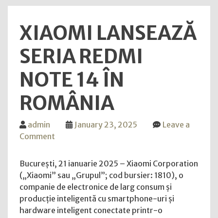
serii
Redm
XIAOMI LANSEAZĂ
Buds
6,
SERIA REDMI
Redm
Watc
NOTE 14 ÎN
5
și
ROMÂNIA
Xiao
Powe
Bank
admin
January 23, 2025
Leave a
1000
on
Comment
Xiaomi
lansează
București, 21 ianuarie 2025 – Xiaomi Corporation
seria
(„Xiaomi” sau „Grupul”; cod bursier: 1810), o
Redmi
companie de electronice de larg consum și
Note
producție inteligentă cu smartphone-uri și
14
hardware inteligent conectate printr-o
în