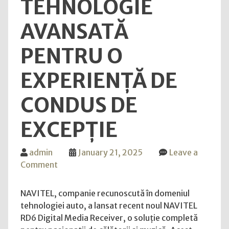
TEHNOLOGIE
AVANSATĂ
PENTRU O
EXPERIENȚĂ DE
CONDUS DE
EXCEPȚIE
admin
January 21, 2025
Leave a
on
Comment
NAVITEL
lansează
NAVITEL, companie recunoscută în domeniul
noul
tehnologiei auto, a lansat recent noul NAVITEL
radio
RD6 Digital Media Receiver, o soluție completă
auto