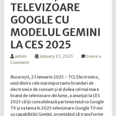
TELEVIZOARE
GOOGLE CU
MODELUL GEMINI
LA CES 2025
admin
January 23, 2025
Leave a
on
Comment
TCL
anunță noua
București, 23 ianuarie 2025 – TCL Electronics,
generație
unul dintre cele mai importante branduri de
de
electronice de consum și al doilea cel mai mare
televizoare
brand de televizoare din lume, a anunțat la CES
Google
2025 că își consolidează parteneriatul cu Google
cu
TV și va lansa în 2025 televizoare Google TV noi
modelul
cu capabilități Gemini, promițând să transforme