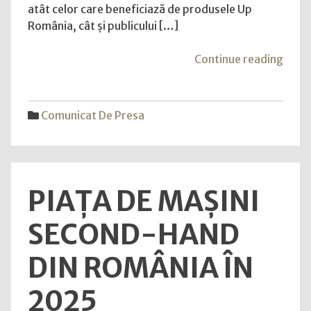
care
atât celor care beneficiază de produsele Up
aduce
România, cât și publicului […]
avantaje
financiare
"Up
Continue reading
și
Româ
oferte
lanse
exclusive
UpMo
Comunicat De Presa
pentru
aplic
toți
„all-
românii
in-
one”
PIAȚA DE MAȘINI
care
aduc
SECOND-HAND
avant
finan
DIN ROMÂNIA ÎN
și
ofer
2025
exclu
pent