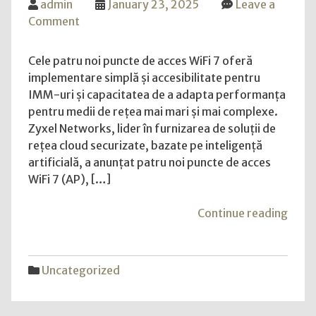
admin
January 23, 2025
Leave a
on
Comment
Zyxel
Networks
Cele patru noi puncte de acces WiFi 7 oferă
extinde
implementare simplă și accesibilitate pentru
portofoliul
IMM-uri și capacitatea de a adapta performanța
WiFi
pentru medii de rețea mai mari și mai complexe.
7
Zyxel Networks, lider în furnizarea de soluții de
pentru
rețea cloud securizate, bazate pe inteligență
a
artificială, a anunțat patru noi puncte de acces
oferi
WiFi 7 (AP), […]
clienților
mai
"Zyx
Continue reading
multe
Netw
opțiuni,
extin
flexibilitate
porto
Uncategorized
și
WiFi
experiențe
7
mai
pent