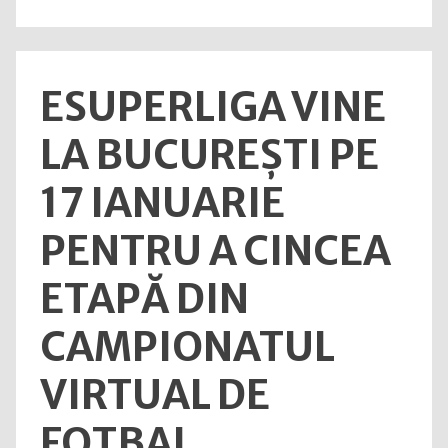
din
Româ
în
ESUPERLIGA VINE
2025
LA BUCUREȘTI PE
17 IANUARIE
PENTRU A CINCEA
ETAPĂ DIN
CAMPIONATUL
VIRTUAL DE
FOTBAL