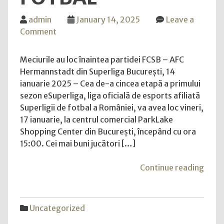
admin
January 14, 2025
Leave a
on
Comment
eSuperliga
vine
Meciurile au loc înaintea partidei FCSB – AFC
la
Hermannstadt din Superliga București, 14
București
ianuarie 2025 – Cea de-a cincea etapă a primului
pe
sezon eSuperliga, liga oficială de esports afiliată
17
Superligii de fotbal a României, va avea loc vineri,
ianuarie
17 ianuarie, la centrul comercial ParkLake
pentru
Shopping Center din București, începând cu ora
a
15:00. Cei mai buni jucători […]
cincea
etapă
"eSup
Continue reading
din
vine
campionatul
la
virtual
Bucur
Uncategorized
de
pe
fotbal