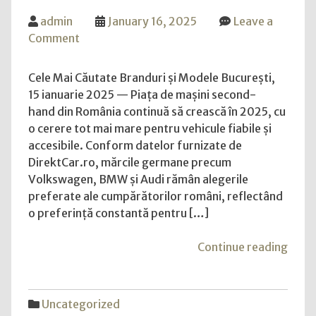
toți
admin
January 16, 2025
Leave a
româ
on
Comment
Piața
de
Cele Mai Căutate Branduri și Modele București,
Mașini
15 ianuarie 2025 — Piața de mașini second-
Second-
hand din România continuă să crească în 2025, cu
Hand
o cerere tot mai mare pentru vehicule fiabile și
din
accesibile. Conform datelor furnizate de
România
DirektCar.ro, mărcile germane precum
în
Volkswagen, BMW și Audi rămân alegerile
2025
preferate ale cumpărătorilor români, reflectând
o preferință constantă pentru […]
"Piaț
Continue reading
de
Mașin
Seco
Uncategorized
Hand