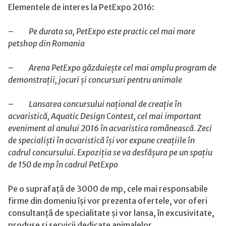
companie
Elementele de interes la PetExpo 2016:
se
desfășoară
–
Pe durata sa, PetExpo este practic cel mai mare
între
petshop din Romania
6
și
–
Arena PetExpo găzduiește cel mai amplu program de
8
demonstrații, jocuri și concursuri pentru animale
mai
la
–
Lansarea c
oncursului național de creație în
Romexpo
acvaristică, Aquatic Design Contest, cel mai important
eveniment al anului 2016 în acvaristica românească. Zeci
de specialiști în acvaristică își vor expune creațiile în
cadrul concursului. Expoziția se va desfășura pe un spațiu
de 150 de mp în cadrul PetExpo
Pe o suprafață de 3000 de mp, cele mai responsabile
firme din domeniu își vor prezenta ofertele, vor oferi
consultanță de specialitate și vor lansa, în excusivitate,
produse și servicii dedicate animalelor.