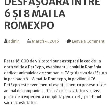
DESFĂȘOARĂ ÎNTRE
6 ȘI 8 MAI LA
ROMEXPO
admin
March 4, 2016
Leave a Comment
on
PetExpo
2016
Peste 16.000 de vizitatori sunt așteptați la cea de–a
PetExpo,
opta ediție a PetExpo, evenimentul anului în România
cel
dedicat animalelor de companie. Târgul se va desfășura
mai
în perioada 6 – 8 mai, la Romexpo, în pavilionul C6.
mare
PetExpo este evenimentul esențial pentru posesorul de
eveniment
animal de companie, astfel că orice vizitator va avea
dedicat
parte de o experiență completă pentru el și prietenul
animalelor
său necuvântător.
de