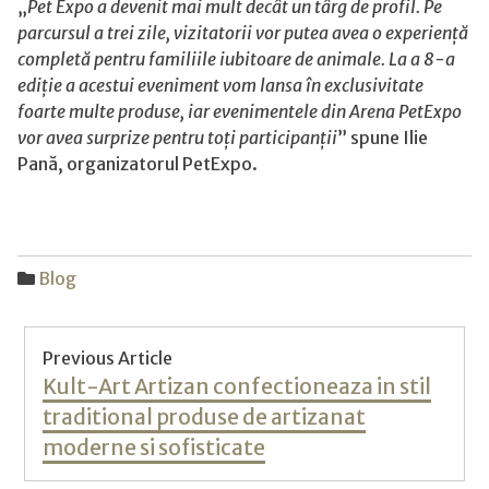
„
Pet Expo a devenit mai mult decât un târg de profil. Pe
parcursul a trei zile, vizitatorii vor putea avea o experiență
completă pentru familiile iubitoare de animale. La a 8-a
ediție a acestui eveniment vom lansa
î
n exclusivitate
foarte multe produse, iar evenimentele din Arena PetExpo
vor avea surprize pentru toți participanții
” spune Ilie
Pană, organizatorul PetExpo.
Blog
Post
Previous Article
navigation
Previous
Kult-Art Artizan confectioneaza in stil
post:
traditional produse de artizanat
moderne si sofisticate