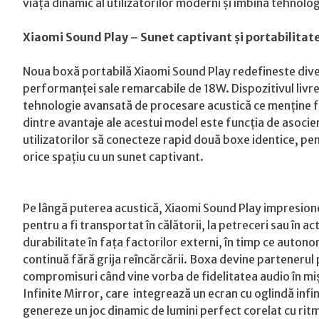
viață dinamic al utilizatorilor moderni și îmbină tehnolo
Xiaomi Sound Play – Sunet captivant și portabilitat
Noua boxă portabilă Xiaomi Sound Play redefineste diver
performanței sale remarcabile de 18W. Dispozitivul livre
tehnologie avansată de procesare acustică ce menține fid
dintre avantaje ale acestui model este funcția de asoci
utilizatorilor să conecteze rapid două boxe identice, pe
orice spațiu cu un sunet captivant.
Pe lângă puterea acustică, Xiaomi Sound Play impresione
pentru a fi transportat în călătorii, la petreceri sau în ac
durabilitate în fața factorilor externi, în timp ce auto
continuă fără grija reîncărcării. Boxa devine partenerul
compromisuri când vine vorba de fidelitatea audio în mi
Infinite Mirror, care integrează un ecran cu oglindă infin
genereze un joc dinamic de lumini perfect corelat cu ritmu