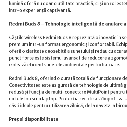
lumină oferă nu doar o utilitate practică, ci și un rol es
într-o experiență captivantă.
Redmi Buds 8 – Tehnologie inteligentă de anulare a
Căștile wireless Redmi Buds 8 reprezintă o inovație în se
premium într-un format ergonomic și confortabil. Echipa
oferă o claritate deosebită a sunetului și redau cu acurat
punct forte este sistemul avansat de reducere a zgomotu
izolează eficient sunetele ambientale perturbatoare.
Redmi Buds 8, oferind o durată totală de funcționare de 
Conectivitatea este asigurată de tehnologia de ultimă ge
redusă și funcția de multi-conectare MultiPoint pentru tr
un telefon și un laptop. Protecția certificată împotriva 
căști ideale pentru utilizarea zilnică, de la naveta la bir
Preț și disponibilitate