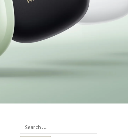
Search
for: