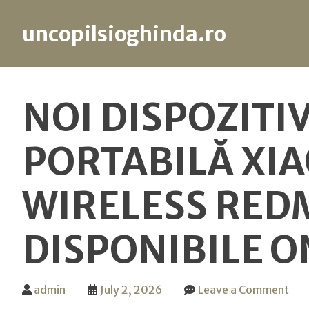
uncopilsioghinda.ro
Skip
to
NOI DISPOZITI
content
PORTABILĂ XIA
WIRELESS REDM
DISPONIBILE ON
on
admin
July 2, 2026
Leave a Comment
Noi