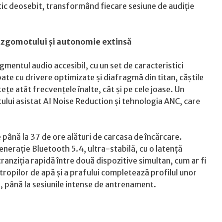
tetic deosebit, transformând fiecare sesiune de audiție
 zgomotului și autonomie extinsă
gmentul audio accesibil, cu un set de caracteristici
te cu drivere optimizate și diafragmă din titan, căștile
ețe atât frecvențele înalte, cât și pe cele joase. Un
lui asistat AI Noise Reduction și tehnologia ANC, care
până la 37 de ore alături de carcasa de încărcare.
nerație Bluetooth 5.4, ultra-stabilă, cu o latență
anziția rapidă între două dispozitive simultan, cum ar fi
stropilor de apă și a prafului completează profilul unor
ou, până la sesiunile intense de antrenament.