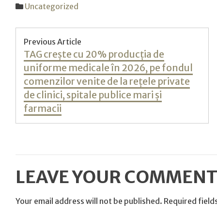
Uncategorized
Post
Previous Article
Previous
TAG crește cu 20% producția de
navigation
post:
uniforme medicale în 2026, pe fondul
comenzilor venite de la rețele private
de clinici, spitale publice mari și
farmacii
LEAVE YOUR COMMEN
Your email address will not be published.
Required field