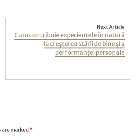
Next Article
Next
Cum contribuie experiențele în natură
post:
la creșterea stării de bine și a
performanței personale
T
s are marked
*