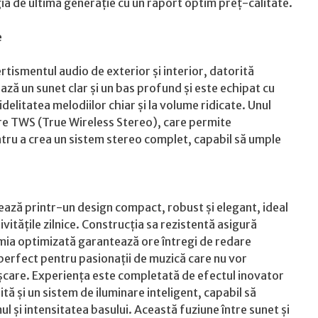
gia de ultimă generație cu un raport optim preț-calitate.
e
tismentul audio de exterior și interior, datorită
ază un sunet clar și un bas profund și este echipat cu
elitatea melodiilor chiar și la volume ridicate. Unul
ere TWS (True Wireless Stereo), care permite
ntru a crea un sistem stereo complet, capabil să umple
ază printr-un design compact, robust și elegant, ideal
tivitățile zilnice. Construcția sa rezistentă asigură
nomia optimizată garantează ore întregi de redare
 perfect pentru pasionații de muzică care nu vor
șcare. Experiența este completată de efectul inovator
ită și un sistem de iluminare inteligent, capabil să
l și intensitatea basului. Această fuziune între sunet și