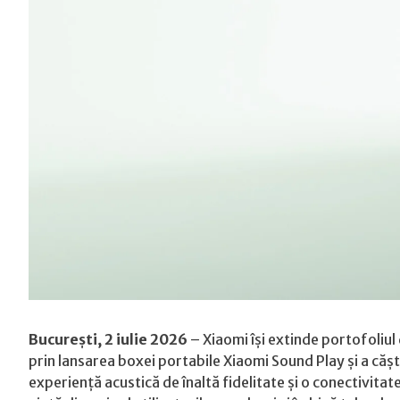
onli
și
în
reta
București, 2 iulie 2026
– Xiaomi își extinde portofoliul
prin lansarea boxei portabile Xiaomi Sound Play și a căș
experiență acustică de înaltă fidelitate și o conectivita