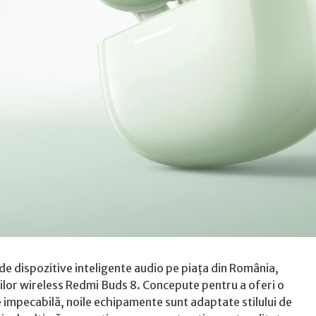
ne
il
 de dispozitive inteligente audio pe piața din România,
tilor wireless Redmi Buds 8. Concepute pentru a oferi o
te impecabilă, noile echipamente sunt adaptate stilului de