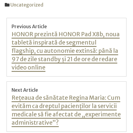
Uncategorized
Post
Previous Article
navigation
Previous
HONOR prezintă HONOR Pad X8b, noua
post:
tabletă inspirată de segmentul
flagship, cu autonomie extinsă: până la
97 de zile standby și 21 de ore de redare
video online
Next Article
Next
Rețeaua de sănătate Regina Maria: Cum
post:
evităm ca dreptul pacienților la servicii
medicale să fie afectat de „experimente
administrative”?