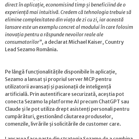
direct în aplicație, economisind timp și beneficiind de o
experiență mai intuitivă. Credem că tehnologia trebuie să
elimine complexitatea din viața de zi cu zi, iar această
lansare este un exemplu concret al modului în care folosim
inovația pentru a răspunde nevoilor reale ale
consumatorilor”
, a declarat Michael Kaiser, Country
Lead Sezamo România.
Pe lângă funcționalitățile disponibile în aplicație,
Sezamo a lansat și propriul server MCP pentru
utilizatorii avansați și pasionații de inteligență
artificială. Prin autentificare securizată, aceștia pot
conecta Sezamo la platforme AI precum ChatGPT sau
Claude și le pot utiliza drept asistenți personali pentru
cumpărături, gestionând căutarea produselor,
comenzile, livrările și solicitările de customer care.
Lansarea face parte din strategia Sezamo de a combina