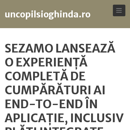
uncopilsioghinda.ro
Skip
to
SEZAMO LANSEAZĂ
content
O EXPERIENȚĂ
COMPLETĂ DE
CUMPĂRĂTURI AI
END-TO-END ÎN
APLICAȚIE, INCLUSIV