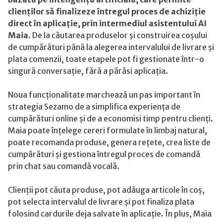
plăți
clienților să finalizeze întregul proces de achiziție
integrate
direct în aplicație, prin intermediul asistentului AI
Maia.
De la căutarea produselor și construirea coșului
de cumpărături până la alegerea intervalului de livrare și
plata comenzii, toate etapele pot fi gestionate într-o
singură conversație, fără a părăsi aplicația.
Noua funcționalitate marchează un pas important în
strategia Sezamo de a simplifica experiența de
cumpărături online și de a economisi timp pentru clienți.
Maia poate înțelege cereri formulate în limbaj natural,
poate recomanda produse, genera rețete, crea liste de
cumpărături și gestiona întregul proces de comandă
prin chat sau comandă vocală.
Clienții pot căuta produse, pot adăuga articole în coș,
pot selecta intervalul de livrare și pot finaliza plata
folosind cardurile deja salvate în aplicație. În plus, Maia