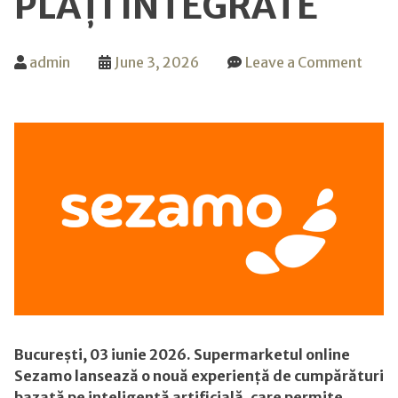
PLĂȚI INTEGRATE
admin
June 3, 2026
Leave a Comment
on
Sezamo
lansează
o
experiență
completă
de
cumpărături
AI
end-
to-
end
în
București, 03 iunie 2026.
Supermarketul online
aplicație,
Sezamo lansează o nouă experiență de cumpărături
inclusiv
bazată pe inteligență artificială, care permite