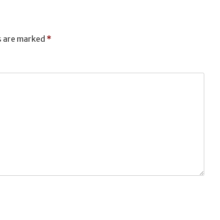
T
s are marked
*