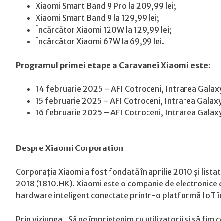
Xiaomi Smart Band 9 Pro la 209,99 lei;
Xiaomi Smart Band 9 la 129,99 lei;
Încărcător Xiaomi 120W la 129,99 lei;
Încărcător Xiaomi 67W la 69,99 lei.
Programul primei etape a Caravanei Xiaomi este
:
14 februarie 2025 – AFI Cotroceni, Intrarea Galaxy
15 februarie 2025 – AFI Cotroceni, Intrarea Galaxy
16 februarie 2025 – AFI Cotroceni, Intrarea Galaxy
Despre Xiaomi Corporation
Corporația Xiaomi a fost fondată în aprilie 2010 și listat
2018 (1810.HK). Xiaomi este o companie de electronice d
hardware inteligent conectate printr-o platformă IoT în c
Prin viziunea „Să ne împrietenim cu utilizatorii și să fim