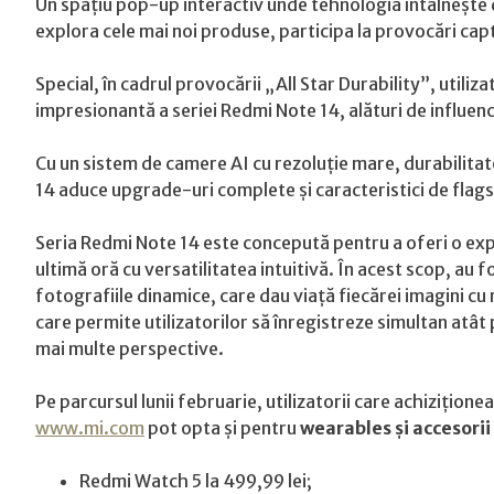
Un spațiu pop-up interactiv unde tehnologia întâlnește d
explora cele mai noi produse, participa la provocări capt
Special, în cadrul provocării „All Star Durability”, utiliz
impresionantă a seriei Redmi Note 14, alături de influenc
Cu un sistem de camere AI cu rezoluție mare, durabilita
14 aduce upgrade-uri complete și caracteristici de flagsh
Seria Redmi Note 14 este concepută pentru a oferi o e
ultimă oră cu versatilitatea intuitivă. În acest scop, au f
fotografiile dinamice, care dau viață fiecărei imagini cu 
care permite utilizatorilor să înregistreze simultan atât 
mai multe perspective.
Pe parcursul lunii februarie, utilizatorii care achizițio
www.mi.com
pot opta și pentru
wearables și accesorii 
Redmi Watch 5 la 499,99 lei;