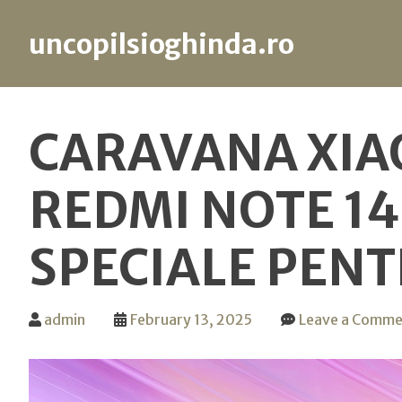
uncopilsioghinda.ro
Skip
to
CARAVANA XIA
content
REDMI NOTE 14
SPECIALE PENT
admin
February 13, 2025
Leave a Comme