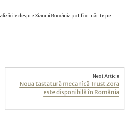
ualizările despre Xiaomi România pot fi urmărite pe
Next Article
Next
Noua tastatură mecanică Trust Zora
post:
este disponibilă în România