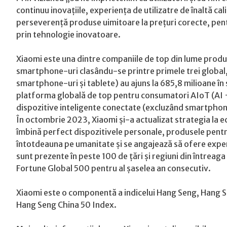
continuu inovațiile, experiența de utilizatre de înaltă ca
perseverență produse uimitoare la prețuri corecte, pent
prin tehnologie inovatoare.
Xiaomi este una dintre companiile de top din lume produ
smartphone-uri clasându-se printre primele trei global, ia
smartphone-uri și tablete) au ajuns la 685,8 milioane î
platforma globală de top pentru consumatori AIoT (AI +
dispozitive inteligente conectate (excluzând smartphone
În octombrie 2023, Xiaomi și-a actualizat strategia la 
îmbină perfect dispozitivele personale, produsele pentr
întotdeauna pe umanitate și se angajează să ofere expe
sunt prezente în peste 100 de țări și regiuni din întreaga
Fortune Global 500 pentru al șaselea an consecutiv.
Xiaomi este o componentă a indicelui Hang Seng, Hang S
Hang Seng China 50 Index.