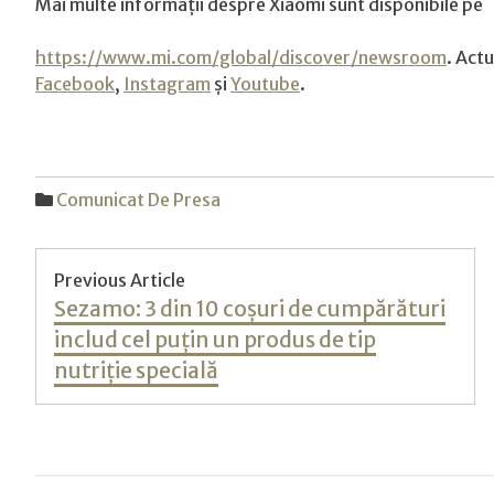
Mai multe informații despre Xiaomi sunt disponibile pe
https://www.mi.com/global/discover/newsroom
. Act
Facebook
,
Instagram
și
Youtube
.
Comunicat De Presa
Post
Previous Article
Previous
Sezamo: 3 din 10 coșuri de cumpărături
navigation
post:
includ cel puțin un produs de tip
nutriție specială