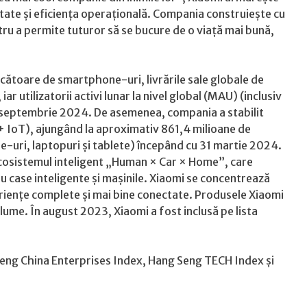
litate și eficiența operațională. Compania construiește cu
ru a permite tuturor să se bucure de o viață mai bună,
cătoare de smartphone-uri, livrările sale globale de
r utilizatorii activi lunar la nivel global (MAU) (inclusiv
n septembrie 2024. De asemenea, compania a stabilit
 IoT), ajungând la aproximativ 861,4 milioane de
-uri, laptopuri și tablete) începând cu 31 martie 2024.
ecosistemul inteligent „Human × Car × Home”, care
u case inteligente și mașinile. Xiaomi se concentrează
riențe complete și mai bine conectate. Produsele Xiaomi
 lume. În august 2023, Xiaomi a fost inclusă pe lista
eng China Enterprises Index, Hang Seng TECH Index și