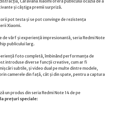
istracția, Caravana Xiaomi oferă publicului ocazia de a
ivante și câștiga premii surpriză.
atorii pot testa și se pot convinge de rezistența
erii Xiaomi.
te de vârf și experiență impresionantă, seria Redmi Note
ip publicului larg.
xperiență foto completă, îmbinând performanța de
ost introduse diverse funcții creative, cum ar fi
mișcări subtile, și video dual pe multe dintre modele,
prin camerele din față, cât și din spate, pentru a captura
nează un produs din seria Redmi Note 14 de pe
la prețuri speciale
: