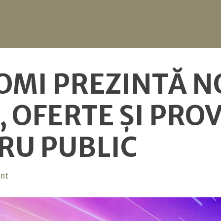
OMI PREZINTĂ N
, OFERTE ȘI PRO
RU PUBLIC
on
nt
Caravana
Xiaomi
prezintă