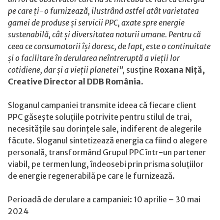
pe care ți-o furnizează, ilustrând astfel atât varietatea
gamei de produse și servicii PPC, axate spre energie
sustenabilă, cât și diversitatea naturii umane. Pentru că
ceea ce consumatorii își doresc, de fapt, este o continuitate
și o facilitare în derularea neîntreruptă a vieții lor
cotidiene, dar și a vieții planetei
”,
susține
Roxana Niță,
Creative Director al DDB România
.
Sloganul campaniei transmite ideea că fiecare client
PPC găsește soluțiile potrivite pentru stilul de trai,
necesitățile sau dorințele sale, indiferent de alegerile
făcute. Sloganul sintetizează energia ca fiind o alegere
personală, transformând Grupul PPC într-un partener
viabil, pe termen lung, îndeosebi prin prisma soluțiilor
de energie regenerabilă pe care le furnizează.
Perioadă de derulare a campaniei: 10 aprilie – 30 mai
2024