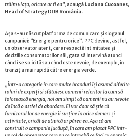
trăim viața, oricare ar fi ea”,
adaugă
Luciana Cucoanes,
Head of Strategy DDB România
.
Așa s-au născut platforma de comunicare și sloganul
campaniei: ”Energie pentru orice”. PPC devine, astfel,
un observator atent, care respectă intimitatea și
deciziile consumatorilor săi, gata să intervină atunci
când i se solicită sau când este nevoie, de exemplu, în
tranziția mai rapidă către energia verde.
„Într-o categorie în care multe branduri își asumă diferite
roluri de experți și sfătuiesc oamenii referitor la cum să
folosească energia, noi am simțit că oamenii nu au nevoie
de încă o astfel de abordare. Ei vor doar să știe că
furnizorul lor de energie îi susține în orice demers și
activitate, oricât de atipică ar părea ea. Așa că am
construit o campanie jucăușă, în care am plasat PPC într-
un rol de observator care nu se întreabă ce faci cu energia