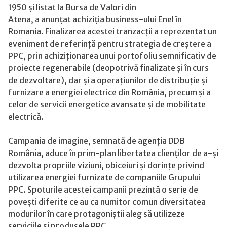
de
1950 și listat la Bursa de Valori din
companii
Atena, a anunțat achiziția business-ului Enel în
PPC
Romania. Finalizarea acestei tranzacții a reprezentat un
din
eveniment de referință pentru strategia de creștere a
România
PPC, prin achiziționarea unui portofoliu semnificativ de
proiecte regenerabile (deopotrivă finalizate și în curs
de dezvoltare), dar și a operațiunilor de distribuție și
furnizare a energiei electrice din România, precum și a
celor de servicii energetice avansate și de mobilitate
electrică.
Campania de imagine, semnată de agenția DDB
România, aduce în prim-plan libertatea clienților de a-și
dezvolta propriile viziuni, obiceiuri și dorințe privind
utilizarea energiei furnizate de companiile Grupului
PPC. Spoturile acestei campanii prezintă o serie de
povești diferite ce au ca numitor comun diversitatea
modurilor în care protagoniștii aleg să utilizeze
serviciile și produsele PPC.