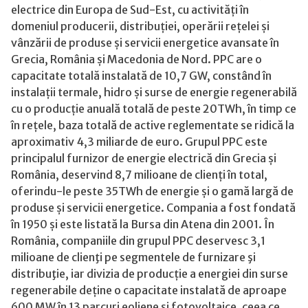
electrice din Europa de Sud-Est, cu activități în
domeniul producerii, distribuției, operării rețelei și
vânzării de produse și servicii energetice avansate în
Grecia, România și Macedonia de Nord. PPC are o
capacitate totală instalată de 10,7 GW, constând în
instalații termale, hidro și surse de energie regenerabilă
cu o producție anuală totală de peste 20TWh, în timp ce
în rețele, baza totală de active reglementate se ridică la
aproximativ 4,3 miliarde de euro. Grupul PPC este
principalul furnizor de energie electrică din Grecia și
România, deservind 8,7 milioane de clienți în total,
oferindu-le peste 35TWh de energie și o gamă largă de
produse și servicii energetice. Compania a fost fondată
în 1950 și este listată la Bursa din Atena din 2001. În
România, companiile din grupul PPC deservesc 3,1
milioane de clienţi pe segmentele de furnizare şi
distribuţie, iar divizia de producție a energiei din surse
regenerabile deține o capacitate instalată de aproape
600 MW în 13 parcuri eoliene și fotovoltaice, ceea ce