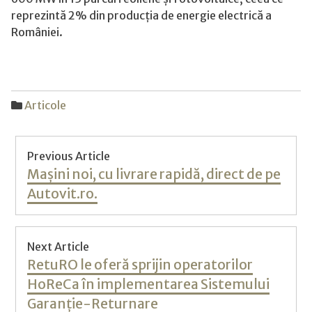
reprezintă 2% din producția de energie electrică a
României.
Articole
Post
Previous Article
navigation
Previous
Mașini noi, cu livrare rapidă, direct de pe
post:
Autovit.ro.
Next Article
Next
RetuRO le oferă sprijin operatorilor
post:
HoReCa în implementarea Sistemului
Garanție-Returnare