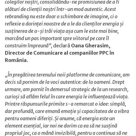
colegilor noștri, consolidându-ne promisiunea de a fi
alături de clienții noștri într-un mod autentic. Acest
rebranding nu este doar o schimbare de imagine, ci o
reflexie a dorinței noastre de a le da clienților energia și
susținerea de a-și trăi viața așa cum le este mai bine,
marcând un pas important spre viitorul pe care îl
construim împreună
”,
declară
Oana Gherasim,
Director de Comunicare al companiilor PPC în
România
.
„În pregătirea terenului noii platforme de comunicare, am
decis să pornim de la voci autentice: de la oameni. Drept
urmare, am pornit în demersul strategic de la un research,
curioși să aflăm felul în care energia le influențează viața.
Printre răspunsurile primite s-a remarcat o idee: simplă,
dar profundă, care emană emoție și capacitatea de a vibra
pentru oameni diferiți. Și anume, că energia este un
element esențial, iar noi ne dorim ca ea să ne susțină
propriul joc, ca o mână invizibilă, pentru a continua să ne