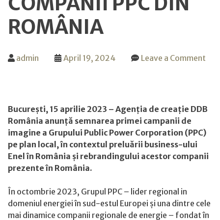
COMPANII PPC DIN
ROMÂNIA
admin
April 19, 2024
Leave a Comment
on
Agenția
de
creație
București, 15 aprilie 2023 –
Agenția de creație DDB
DDB
România anunță semnarea primei campanii de
România
imagine a Grupului Public Power Corporation (PPC)
semnează
pe plan local, în contextul preluării business-ului
prima
Enel în România și rebrandingului acestor companii
campanie
prezente în România.
de
imagine
În octombrie 2023, Grupul PPC – lider regional in
a
domeniul energiei în sud-estul Europei și una dintre cele
grupului
mai dinamice companii regionale de energie – fondat în