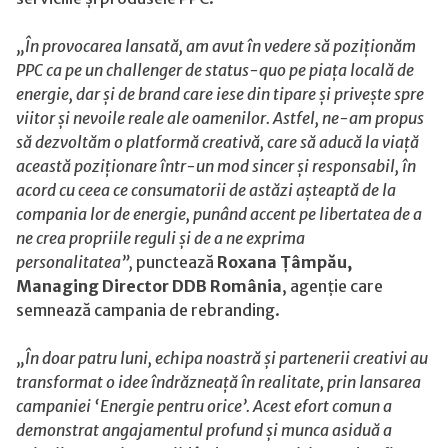
„În provocarea lansată, am avut în vedere să poziționăm
PPC ca pe un challenger de status-quo pe piața locală de
energie, dar și de brand care iese din tipare și privește spre
viitor și nevoile reale ale oamenilor. Astfel, ne-am propus
să dezvoltăm o platformă creativă, care să aducă la viață
această poziționare într-un mod sincer și responsabil, în
acord cu ceea ce consumatorii de astăzi așteaptă de la
compania lor de energie, punând accent pe libertatea de a
ne crea propriile reguli și de a ne exprima
personalitatea
”,
punctează
Roxana Țâmpău,
Managing Director DDB România
, agenție care
semnează campania de rebranding.
„
În doar patru luni, echipa noastră și partenerii creativi au
transformat o idee îndrăzneață în realitate, prin lansarea
campaniei ‘Energie pentru orice’. Acest efort comun a
demonstrat angajamentul profund și munca asiduă a