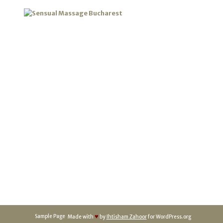
SENSUAL MASSAGE
BUCHAREST
♥
Sample Page
Made with
by
Ihtisham Zahoor
for WordPress.org