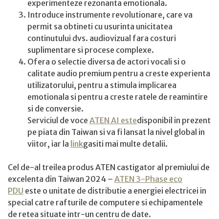
experimenteze rezonanta emotionala.
Introduce instrumente revolutionare, care va
permit sa obtineti cu usurinta unicitatea
continutului dvs. audiovizual fara costuri
suplimentare si procese complexe.
Ofera o selectie diversa de actori vocali si o
calitate audio premium pentru a creste experienta
utilizatorului, pentru a stimula implicarea
emotionala si pentru a creste ratele de reamintire
si de conversie.
Serviciul de voce
ATEN AI este
disponibil in prezent
pe piata din Taiwan si va fi lansat la nivel global in
viitor, iar la
link
gasiti mai multe detalii.
Cel de-al treilea produs ATEN castigator al premiului de
excelenta din Taiwan 2024 –
ATEN 3-Phase eco
PDU
este o unitate de distributie a energiei electricei in
special catre rafturile de computere si echipamentele
de retea situate intr-un centru de date.