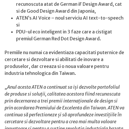
recunoscuta atat de German iF Design Award, cat
si de Good Design Award din Japonia,
ATEN’s AI Voice – noul serviciu AI text-to-speech
si
PDU-ul eco inteligent in 3 faze care a cistigat
premiul German Red Dot Design Award.
Premiile nu numai ca evidentiaza capacitati puternice de
cercetare si dezvoltare si abilitati de inovare a
produselor, dar creeaza si o noua valoare pentru
industria tehnologica din Taiwan.
„Anul acesta ATEN a continuat sa iși dezvolte portofoliul
de produse si soluții, calitatea acestora fiind recunoscuta
prin decernarea a trei premii internaționale de design si
prin acordarea Premiului de Excelenta din Taiwan. ATEN va
continua să perfectioneze și să aprofundeze investițiile în
cercetare si dezvoltare pentru a crea mai multa valoare
inovatoare si pentru a sustine revolutia industriala bazata