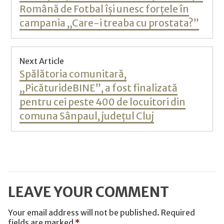
Română de Fotbal își unesc forțele în
campania „Care-i treaba cu prostata?”
Next Article
Next
Spălătoria comunitară,
post:
„PicăturideBINE”, a fost finalizată
pentru cei peste 400 de locuitori din
comuna Sânpaul, județul Cluj
LEAVE YOUR COMMENT
Your email address will not be published.
Required
fields are marked
*