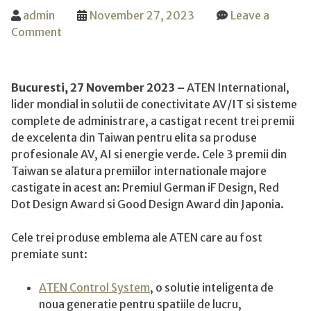
admin
November 27, 2023
Leave a
on
Comment
Aten
stabileste
noi
Bucuresti,
27 November 2023
–
ATEN International,
recorduri!
lider mondial in solutii de conectivitate AV/IT si sisteme
Trei
complete de administrare, a castigat recent trei premii
produse
de excelenta din Taiwan pentru elita sa produse
ATEN
profesionale AV, AI si energie verde. Cele 3 premii din
castiga
Taiwan se alatura premiilor internationale majore
premiile
castigate in acest an: Premiul German iF Design, Red
de
Dot Design Award si Good Design Award din Japonia.
excelenta
din
Cele trei produse emblema ale ATEN care au fost
Taiwan
premiate sunt:
ATEN Control System
, o solutie inteligenta de
noua generatie pentru spatiile de lucru,