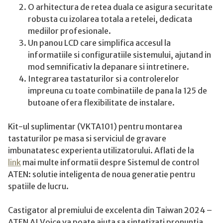
O arhitectura de retea duala ce asigura securitate
robusta cu izolarea totala a retelei, dedicata
mediilor profesionale.
Un panou LCD care simplifica accesul la
informatiile si configuratiile sistemului, ajutand in
mod semnificativ la depanare si intretinere.
Integrarea tastaturilor si a controlerelor
impreuna cu toate combinatiile de pana la 125 de
butoane ofera flexibilitate de instalare.
Kit-ul suplimentar (VKTA101) pentru montarea
tastaturilor pe masa si serviciul de gravare
imbunatatesc experienta utilizatorului. Aflati de la
link
mai multe informatii despre Sistemul de control
ATEN: solutie inteligenta de noua generatie pentru
spatiile de lucru.
Castigator al premiului de excelenta din Taiwan 2024 –
ATEN AI Voice va poate ajuta sa sintetizati pronuntia