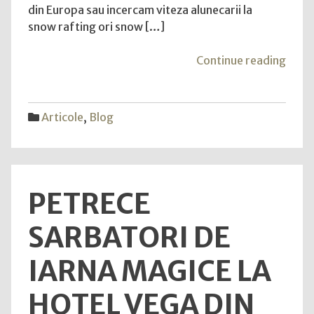
de
din Europa sau incercam viteza alunecarii la
turism
snow rafting ori snow […]
de
aventura
"Gre
Continue reading
si
Adve
team
lanse
building
un
Articole
,
Blog
!
nou
conc
de
turis
PETRECE
de
aven
SARBATORI DE
si
team
IARNA MAGICE LA
build
!"
HOTEL VEGA DIN