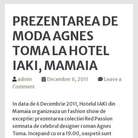
de
vara
PREZENTAREA DE
de
limba
MODA AGNES
engl
din
TOMA LA HOTEL
Angli
Scoti
IAKI, MAMAIA
si
SUA"
admin
December 6, 2011
Leave a
on
Comment
Prezentarea
de
In data de 6 Decembrie 2011, Hotelul IAKI din
Moda
Mamaia organizeaza un fashion show de
AGNES
exceptie: prezentarea colectiei Red Passion
TOMA
semnata de celebrul designer roman Agnes
la
Toma. Incepand cu ora 19.00, oaspetii sunt
Hotel