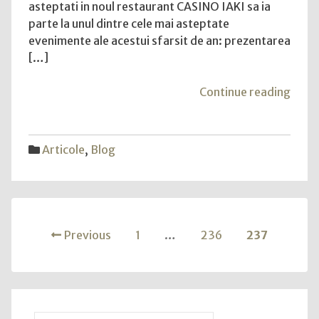
asteptati in noul restaurant CASINO IAKI sa ia
IAKI,
parte la unul dintre cele mai asteptate
Mamaia
evenimente ale acestui sfarsit de an: prezentarea
[…]
"Pre
Continue reading
de
Mod
AGN
Articole
,
Blog
TOM
la
Hotel
IAKI,
Posts
Mama
Previous
1
…
236
237
navigation