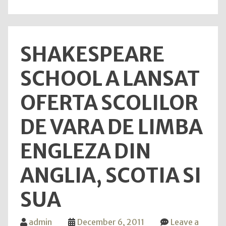
la
Hotel
Vega
SHAKESPEARE
din
Mama
SCHOOL A LANSAT
OFERTA SCOLILOR
DE VARA DE LIMBA
ENGLEZA DIN
ANGLIA, SCOTIA SI
SUA
admin
December 6, 2011
Leave a