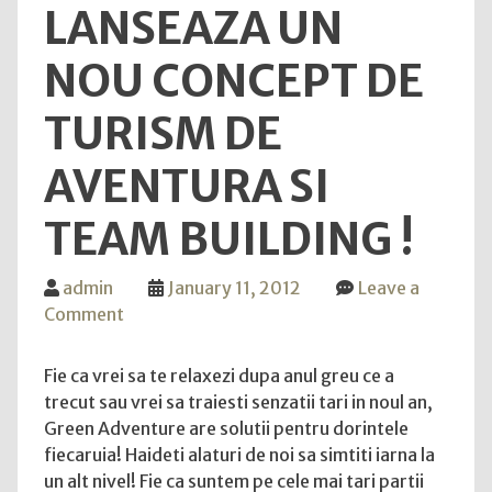
LANSEAZA UN
NOU CONCEPT DE
TURISM DE
AVENTURA SI
TEAM BUILDING !
admin
January 11, 2012
Leave a
on
Comment
Green
Adventure
Fie ca vrei sa te relaxezi dupa anul greu ce a
lanseaza
trecut sau vrei sa traiesti senzatii tari in noul an,
un
Green Adventure are solutii pentru dorintele
nou
fiecaruia! Haideti alaturi de noi sa simtiti iarna la
concept
un alt nivel! Fie ca suntem pe cele mai tari partii