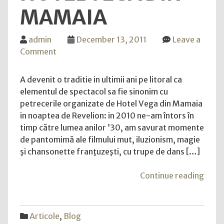
MAMAIA
admin
December 13, 2011
Leave a
on
Comment
Petrece
sarbatori
A devenit o traditie in ultimii ani pe litoral ca
de
elementul de spectacol sa fie sinonim cu
iarna
petrecerile organizate de Hotel Vega din Mamaia
magice
in noaptea de Revelion: in 2010 ne-am întors în
la
timp către lumea anilor ’30, am savurat momente
Hotel
de pantomimă ale filmului mut, iluzionism, magie
Vega
şi chansonette franţuzeşti, cu trupe de dans […]
din
Mamaia
"Pet
Continue reading
sarba
de
iarna
Articole
,
Blog
magi