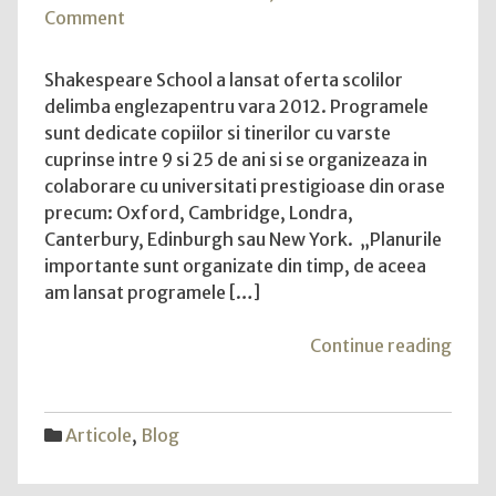
on
Comment
Shakespeare
School
Shakespeare School a lansat oferta scolilor
a
delimba englezapentru vara 2012. Programele
lansat
sunt dedicate copiilor si tinerilor cu varste
oferta
cuprinse intre 9 si 25 de ani si se organizeaza in
scolilor
colaborare cu universitati prestigioase din orase
de
precum: Oxford, Cambridge, Londra,
vara
Canterbury, Edinburgh sau New York. „Planurile
de
importante sunt organizate din timp, de aceea
limba
am lansat programele […]
engleza
din
"Sha
Continue reading
Anglia,
Scho
Scotia
a
si
lansa
Articole
,
Blog
SUA
ofer
scoli