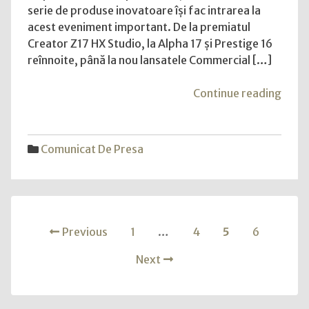
la
serie de produse inovatoare își fac intrarea la
Computex
acest eveniment important. De la premiatul
2023
Creator Z17 HX Studio, la Alpha 17 și Prestige 16
și
reînnoite, până la nou lansatele Commercial […]
anunță
colaborarea
"MSI
Continue reading
epică
revin
cu
în
Mercedes-
forță
Comunicat De Presa
AMG
la
printre
Comp
alte
2023
lansări
și
inovatoare
Posts
anun
Previous
1
…
4
5
6
de
cola
laptopuri
navigation
epică
Next
cu
Merc
AMG