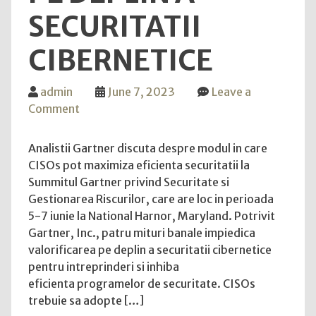
SECURITATII
CIBERNETICE
admin
June 7, 2023
Leave a
on
Comment
Gartner
identifica
Analistii Gartner discuta despre modul in care
patru
CISOs pot maximiza eficienta securitatii la
mituri
Summitul Gartner privind Securitate si
care
Gestionarea Riscurilor, care are loc in perioada
impiedica
5-7 iunie la National Harnor, Maryland. Potrivit
valorificarea
Gartner, Inc., patru mituri banale impiedica
pe
valorificarea pe deplin a securitatii cibernetice
deplin
pentru intreprinderi si inhiba
a
eficienta programelor de securitate. CISOs
securitatii
trebuie sa adopte […]
cibernetice