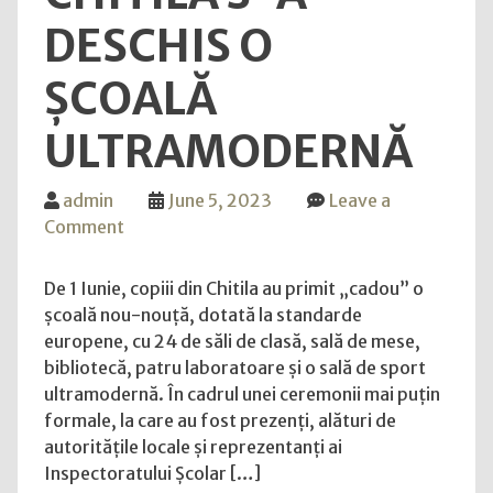
la
DESCHIS O
Garm
ȘCOALĂ
ULTRAMODERNĂ
admin
June 5, 2023
Leave a
on
Comment
De
1
De 1 Iunie, copiii din Chitila au primit „cadou” o
Iunie,
școală nou-nouță, dotată la standarde
la
europene, cu 24 de săli de clasă, sală de mese,
Chitila
bibliotecă, patru laboratoare și o sală de sport
s-
ultramodernă. În cadrul unei ceremonii mai puțin
a
formale, la care au fost prezenți, alături de
deschis
autoritățile locale și reprezentanți ai
o
Inspectoratului Școlar […]
școală