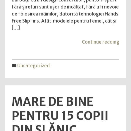
tehnologia
fără șireturi sunt ușor de încălțat, fără a fi nevoie
inovatoare
de folosirea mâinilor, datorită tehnologiei Hands
Hands
Free Slip-ins. Atât modelele pentru femei, cât și
Free
[…]
Slip-
ins
"Ske
Continue reading
cu
The
noile
Comf
modele
Tech
Uncategorized
pentru
Com
femei
lanse
și
tehno
bărbați
inov
MARE DE BINE
Hand
Free
PENTRU 15 COPII
Slip-
ins
DIN SLĂNIC,
cu