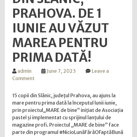
noile
PRAHOVA. DE 1
mode
pent
IUNIE AU VĂZUT
feme
și
MAREA PENTRU
bărb
PRIMA DATĂ!
admin
June 7, 2023
Leave a
on
Comment
MARE
de
15 copii din Slănic, județul Prahova, au ajuns la
bine
mare pentru prima dată la începutul lunii iunie,
pentru
prin proiectul„MARE de bine” inițiat de Asociația
15
pastel și implementat cu sprijinul lanțului de
copii
magazine profi. Proiectul „MARE de bine” face
din
parte din programul #NicioLunăFărăOFaptăBună
Slănic,