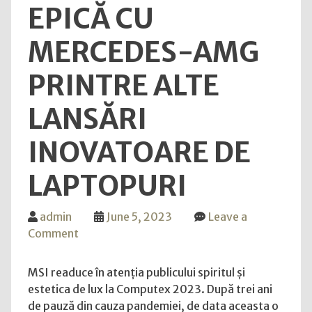
EPICĂ CU
MERCEDES-AMG
PRINTRE ALTE
LANSĂRI
INOVATOARE DE
LAPTOPURI
admin
June 5, 2023
Leave a
on
Comment
MSI
revine
MSI readuce în atenția publicului spiritul și
în
estetica de lux la Computex 2023. După trei ani
forță
de pauză din cauza pandemiei, de data aceasta o