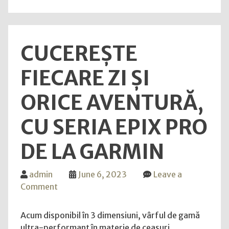
seriei
fēnix
7
CUCEREȘTE
Pro"
FIECARE ZI ȘI
ORICE AVENTURĂ,
CU SERIA EPIX PRO
DE LA GARMIN
admin
June 6, 2023
Leave a
on
Comment
Cucerește
fiecare
Acum disponibil în 3 dimensiuni, vârful de gamă
zi
ultra-performant în materie de ceasuri