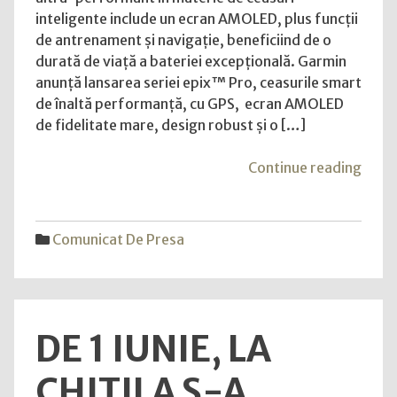
și
inteligente include un ecran AMOLED, plus funcții
orice
de antrenament și navigație, beneficiind de o
aventură,
durată de viață a bateriei excepțională. Garmin
cu
anunță lansarea seriei epix™ Pro, ceasurile smart
seria
de înaltă performanță, cu GPS, ecran AMOLED
epix
de fidelitate mare, design robust și o […]
Pro
de
"Cuc
Continue reading
la
fieca
Garmin
zi
și
Comunicat De Presa
orice
avent
cu
seria
DE 1 IUNIE, LA
epix
Pro
CHITILA S-A
de