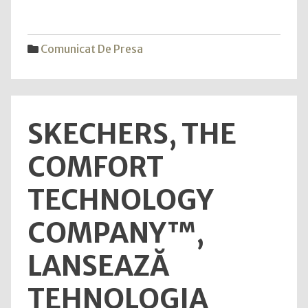
Moti
Visio
Comm
Comunicat De Presa
devi
SCRE
COM
SKECHERS, THE
COMFORT
TECHNOLOGY
COMPANY™,
LANSEAZĂ
TEHNOLOGIA