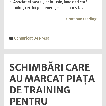
al Asociației pastel, iar în iunie, luna dedicată
Prahova.
copiilor, cei doi parteneri și-au propus […]
De
1
"MA
Continue reading
iunie
de
au
bine
văzut
pent
Comunicat De Presa
marea
15
pentru
copii
prima
din
dată!
Slăni
SCHIMBĂRI CARE
Prah
De
AU MARCAT PIAȚA
1
iunie
DE TRAINING
au
văzu
PENTRU
mare
pent