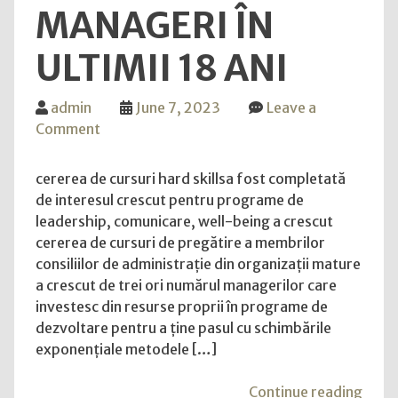
MANAGERI ÎN
prim
dată
ULTIMII 18 ANI
admin
June 7, 2023
Leave a
on
Comment
Schimbări
care
cererea de cursuri hard skillsa fost completată
au
de interesul crescut pentru programe de
marcat
leadership, comunicare, well-being a crescut
piața
cererea de cursuri de pregătire a membrilor
de
consiliilor de administrație din organizații mature
training
a crescut de trei ori numărul managerilor care
pentru
investesc din resurse proprii în programe de
manageri
dezvoltare pentru a ține pasul cu schimbările
în
exponențiale metodele […]
ultimii
18
"Sch
Continue reading