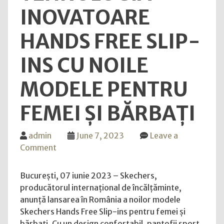
INOVATOARE
HANDS FREE SLIP-
INS CU NOILE
MODELE PENTRU
FEMEI ȘI BĂRBAȚI
admin
June 7, 2023
Leave a
on
Comment
Skechers,
The
București, 07 iunie 2023 – Skechers,
Comfort
producătorul internațional de încălțăminte,
Technology
anunță lansarea în România a noilor modele
Company™,
Skechers Hands Free Slip-ins pentru femei și
lansează
bărbați. Cu un design confortabil, pantofii sport