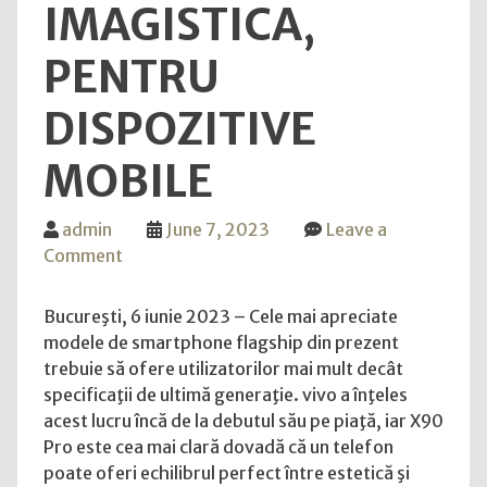
IMAGISTICA,
PENTRU
DISPOZITIVE
MOBILE
admin
June 7, 2023
Leave a
on
Comment
vivo
X90
Bucureşti, 6 iunie 2023 – Cele mai apreciate
Pro
modele de smartphone flagship din prezent
–
trebuie să ofere utilizatorilor mai mult decât
echilibrul
specificaţii de ultimă generaţie. vivo a înţeles
perfect
acest lucru încă de la debutul său pe piaţă, iar X90
intre
Pro este cea mai clară dovadă că un telefon
estetica
poate oferi echilibrul perfect între estetică şi