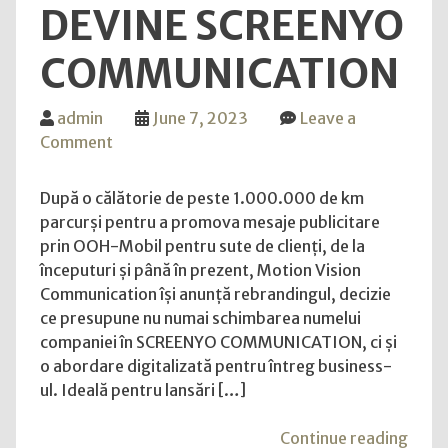
DEVINE SCREENYO
COMMUNICATION
admin
June 7, 2023
Leave a
on
Comment
Rebranding:
Motion
După o călătorie de peste 1.000.000 de km
Vision
parcurși pentru a promova mesaje publicitare
Communication
prin OOH-Mobil pentru sute de clienți, de la
devine
începuturi și până în prezent, Motion Vision
SCREENYO
Communication își anunță rebrandingul, decizie
COMMUNICATION
ce presupune nu numai schimbarea numelui
companiei în SCREENYO COMMUNICATION, ci și
o abordare digitalizată pentru întreg business-
ul. Ideală pentru lansări […]
"Reb
Continue reading