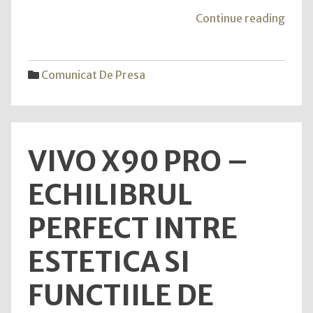
"Gar
Continue reading
ident
patr
mitur
Comunicat De Presa
care
impie
valor
pe
VIVO X90 PRO –
depli
a
ECHILIBRUL
secur
ciber
PERFECT INTRE
ESTETICA SI
FUNCTIILE DE