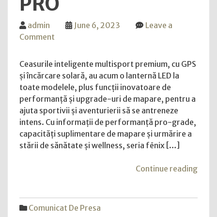
PRO
admin
June 6, 2023
Leave a
on
Comment
Garmin
dezvăluie
Ceasurile inteligente multisport premium, cu GPS
noua
și încărcare solară, au acum o lanternă LED la
generație
toate modelele, plus funcții inovatoare de
a
performanță și upgrade-uri de mapare, pentru a
seriei
ajuta sportivii și aventurierii să se antreneze
fēnix
intens. Cu informații de performanță pro-grade,
7
capacități suplimentare de mapare și urmărire a
Pro
stării de sănătate și wellness, seria fēnix […]
"Gar
Continue reading
dezvă
noua
gener
Comunicat De Presa
a