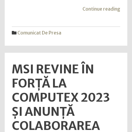
ultramodernă
"De
Continue reading
1
Iunie
la
Comunicat De Presa
Chiti
s-
a
desch
MSI REVINE ÎN
o
școal
FORȚĂ LA
ultr
COMPUTEX 2023
ȘI ANUNȚĂ
COLABORAREA