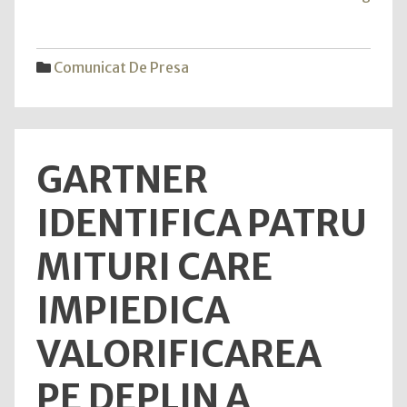
ani
care
au
marc
Comunicat De Presa
piața
de
train
pent
GARTNER
mana
în
IDENTIFICA PATRU
ultimi
18
MITURI CARE
ani"
IMPIEDICA
VALORIFICAREA
PE DEPLIN A