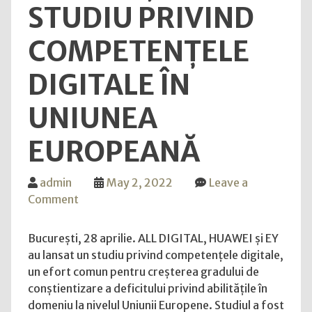
STUDIU PRIVIND
COMPETENȚELE
DIGITALE ÎN
UNIUNEA
EUROPEANĂ
admin
May 2, 2022
Leave a
on
Comment
Huawei
a
București, 28 aprilie. ALL DIGITAL, HUAWEI și EY
lansat
au lansat un studiu privind competențele digitale,
împreună
un efort comun pentru creșterea gradului de
cu
conștientizare a deficitului privind abilitățile în
All
domeniu la nivelul Uniunii Europene. Studiul a fost