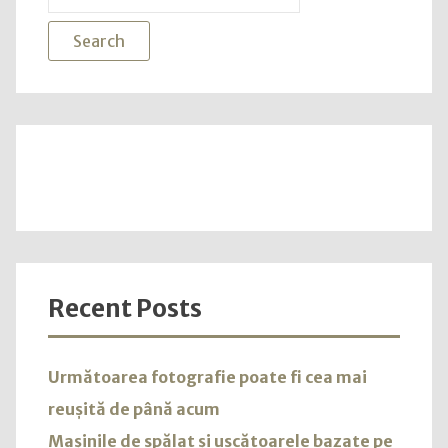
for:
Uniu
Euro
Recent Posts
Următoarea fotografie poate fi cea mai
reușită de până acum
Mașinile de spălat și uscătoarele bazate pe