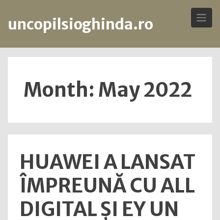
uncopilsioghinda.ro
Skip
to
content
Month: May 2022
HUAWEI A LANSAT
ÎMPREUNĂ CU ALL
DIGITAL ȘI EY UN