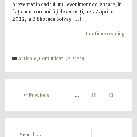
Digital
prezentat în cadrul unui eveniment de lansare, în
și
fața unei comunități de experți, pe 27 aprilie
EY
2022, la Biblioteca Solvay […]
un
studiu
"Hua
Continue reading
privind
a
competențele
lansa
digitale
împr
Articole
,
Comunicat De Presa
în
cu
Uniunea
All
Europeană
Digit
și
Posts
EY
Previous
1
…
12
13
un
navigation
studi
privi
comp
digit
Search
în